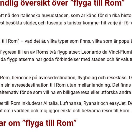
dlig översikt över ”flyga till Rom”
t att nå den italienska huvudstaden, som är känd för sin rika histo
 besökta städer, och tusentals turister kommer hit varje år för
till Rom” – vad det är, vilka typer som finns, vilka som är popul
 flygresa till en av Roms två flygplatser: Leonardo da Vinci-Fiu
Båda flygplatserna har goda förbindelser med staden och är välu
ill Rom, beroende på avresedestination, flygbolag och reseklass. 
rån sin avresedestination till Rom utan mellanlandning. Det finn
alternativ för de som vill ha en billigare resa eller utforska andr
r till Rom inkluderar Alitalia, Lufthansa, Ryanair och easyJet. 
unt om i världen och möjliggör enkla och bekväma resor till Rom.
r om ”flyga till Rom”