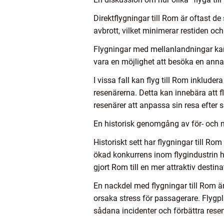
Direktflygningar till Rom är oftast d
avbrott, vilket minimerar restiden oc
Flygningar med mellanlandningar kan 
vara en möjlighet att besöka en annan
I vissa fall kan flyg till Rom inkluder
resenärerna. Detta kan innebära att f
resenärer att anpassa sin resa efter 
En historisk genomgång av för- och n
Historiskt sett har flygningar till R
ökad konkurrens inom flygindustrin ha
gjort Rom till en mer attraktiv destin
En nackdel med flygningar till Rom är
orsaka stress för passagerare. Flygpl
sådana incidenter och förbättra rese