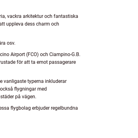
ria, vackra arkitektur och fantastiska
 att uppleva dess charm och
ära osv.
micino Airport (FCO) och Ciampino-G.B.
trustade för att ta emot passagerare
De vanligaste typerna inkluderar
s också flygningar med
a städer på vägen.
Dessa flygbolag erbjuder regelbundna