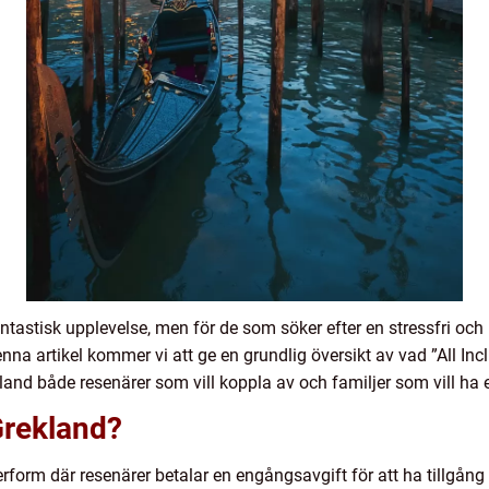
fantastisk upplevelse, men för de som söker efter en stressfri oc
enna artikel kommer vi att ge en grundlig översikt av vad ”All In
 bland både resenärer som vill koppla av och familjer som vill h
 Grekland?
rform där resenärer betalar en engångsavgift för att ha tillgång t