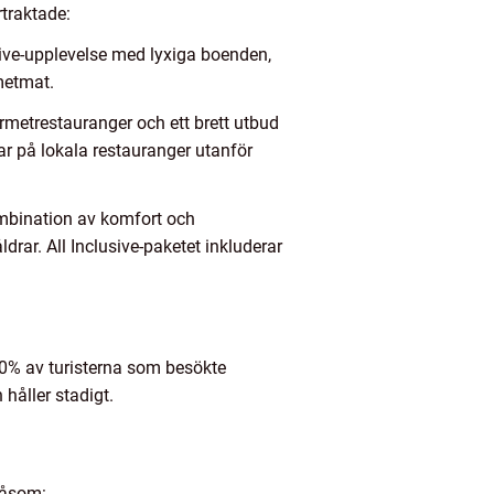
rtraktade:
sive-upplevelse med lyxiga boenden,
metmat.
ourmetrestauranger och ett brett utbud
ar på lokala restauranger utanför
ombination av komfort och
drar. All Inclusive-paketet inkluderar
40% av turisterna som besökte
håller stadigt.
 såsom: