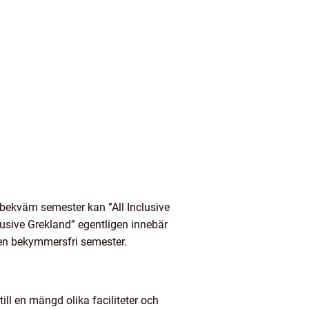
h bekväm semester kan ”All Inclusive
clusive Grekland” egentligen innebär
a en bekymmersfri semester.
ill en mängd olika faciliteter och