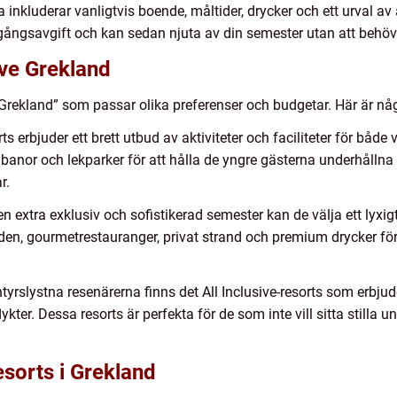
etta inkluderar vanligtvis boende, måltider, drycker och ett urval av
ngångsavgift och kan sedan njuta av din semester utan att behöva
ive Grekland
ve Grekland” som passar olika preferenser och budgetar. Här är någ
ts erbjuder ett brett utbud av aktiviteter och faciliteter för både
banor och lekparker för att hålla de yngre gästerna underhålln
r.
en extra exklusiv och sofistikerad semester kan de välja ett lyxigt
den, gourmetrestauranger, privat strand och premium drycker för
entyrslystna resenärerna finns det All Inclusive-resorts som erbjud
flykter. Dessa resorts är perfekta för de som inte vill sitta still
esorts i Grekland