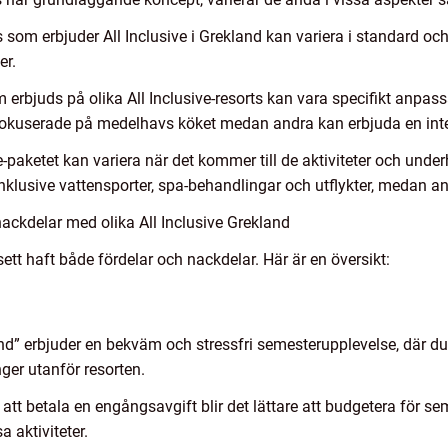
 som erbjuder All Inclusive i Grekland kan variera i standard och
er.
 erbjuds på olika All Inclusive-resorts kan vara specifikt anpass
okuserade på medelhavs köket medan andra kan erbjuda en intern
ive-paketet kan variera när det kommer till de aktiviteter och und
 inklusive vattensporter, spa-behandlingar och utflykter, medan an
ackdelar med olika All Inclusive Grekland
 sett haft både fördelar och nackdelar. Här är en översikt:
nd” erbjuder en bekväm och stressfri semesterupplevelse, där du 
nger utanför resorten.
t betala en engångsavgift blir det lättare att budgetera för se
 aktiviteter.