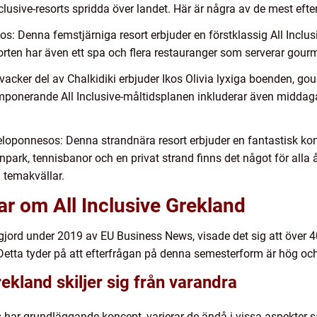
clusive-resorts spridda över landet. Här är några av de mest efte
os: Denna femstjärniga resort erbjuder en förstklassig All Inclu
sorten har även ett spa och flera restauranger som serverar gour
en vacker del av Chalkidiki erbjuder Ikos Olivia lyxiga boenden, g
 imponerande All Inclusive-måltidsplanen inkluderar även middag
Peloponnesos: Denna strandnära resort erbjuder en fantastisk k
npark, tennisbanor och en privat strand finns det något för alla ål
 temakvällar.
ar om All Inclusive Grekland
g gjord under 2019 av EU Business News, visade det sig att över 
 Detta tyder på att efterfrågan på denna semesterform är hög och 
rekland skiljer sig från varandra
orts har grundläggande koncept, varierar de ändå i vissa aspekter