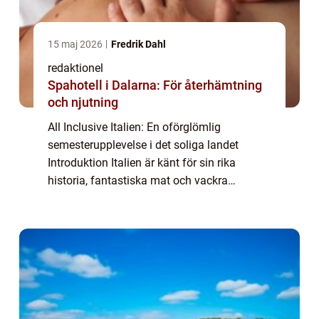
15 maj 2026
Fredrik Dahl
redaktionel
Spahotell i Dalarna: För återhämtning
och njutning
All Inclusive Italien: En oförglömlig
semesterupplevelse i det soliga landet
Introduktion Italien är känt för sin rika
historia, fantastiska mat och vackra
landskap. För de som söker ett
bekymmersfritt sätt att utforska detta
fascinerande land, är Al...