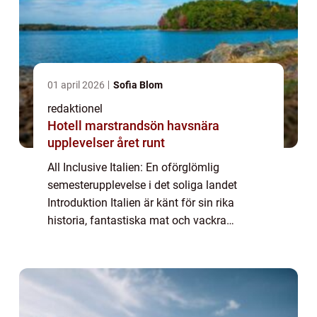
01 april 2026
Sofia Blom
redaktionel
Hotell marstrandsön havsnära
upplevelser året runt
All Inclusive Italien: En oförglömlig
semesterupplevelse i det soliga landet
Introduktion Italien är känt för sin rika
historia, fantastiska mat och vackra
landskap. För de som söker ett
bekymmersfritt sätt att utforska detta
fascinerande land, är Al...