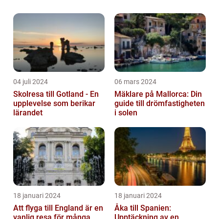
landskap. För de som söker ett
bekymmersfritt sätt att utforska detta
fascinerande land, är Al...
04 juli 2024
06 mars 2024
Skolresa till Gotland - En
Mäklare på Mallorca: Din
upplevelse som berikar
guide till drömfastigheten
lärandet
i solen
18 januari 2024
18 januari 2024
Att flyga till England är en
Åka till Spanien:
vanlig resa för många
Upptäckning av en