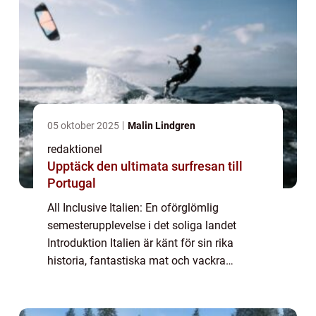
05 oktober 2025
Malin Lindgren
redaktionel
Upptäck den ultimata surfresan till
Portugal
All Inclusive Italien: En oförglömlig
semesterupplevelse i det soliga landet
Introduktion Italien är känt för sin rika
historia, fantastiska mat och vackra
landskap. För de som söker ett
bekymmersfritt sätt att utforska detta
fascinerande land, är Al...