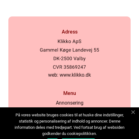
Adress
web:
www.klikko.dk
Menu
Annonsering
Om oss
På vores website bruges cookies til at huske dine indstillinger,
Cookies
statistik og personalisering af indhold og annoncer. Denne
information deles med tredjepart. Ved fortsat brug af websiden
Kontakta oss
godkender du cookiepolitikken.
Sitemap