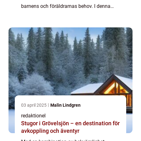
barnens och föräldrarnas behov. I denna
artikel kommer vi att ge dig en grundlig
översikt över barnvänliga hotell med pool,
inklu...
03 april 2025
Malin Lindgren
redaktionel
Stugor i Grövelsjön – en destination för
avkoppling och äventyr