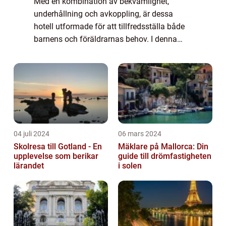
Med en kombination av bekvämlighet,
underhållning och avkoppling, är dessa
hotell utformade för att tillfredsställa både
barnens och föräldrarnas behov. I denna
artikel kommer vi att ge dig en grundlig
översikt över barnvänliga hotell med pool,
inklu...
04 juli 2024
06 mars 2024
Skolresa till Gotland - En
Mäklare på Mallorca: Din
upplevelse som berikar
guide till drömfastigheten
lärandet
i solen