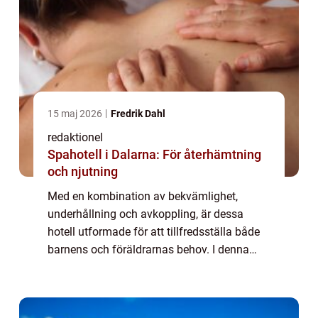
15 maj 2026
Fredrik Dahl
redaktionel
Spahotell i Dalarna: För återhämtning
och njutning
Med en kombination av bekvämlighet,
underhållning och avkoppling, är dessa
hotell utformade för att tillfredsställa både
barnens och föräldrarnas behov. I denna
artikel kommer vi att ge dig en grundlig
översikt över barnvänliga hotell med pool,
inklu...