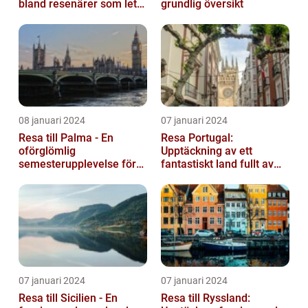
bland resenärer som letar
grundlig översikt
efter ett bekvämt och
omtä...
08 januari 2024
07 januari 2024
Resa till Palma - En
Resa Portugal:
oförglömlig
Upptäckning av ett
semesterupplevelse för
fantastiskt land fullt av
alla
skönhet och historia
07 januari 2024
07 januari 2024
Resa till Sicilien - En
Resa till Ryssland: