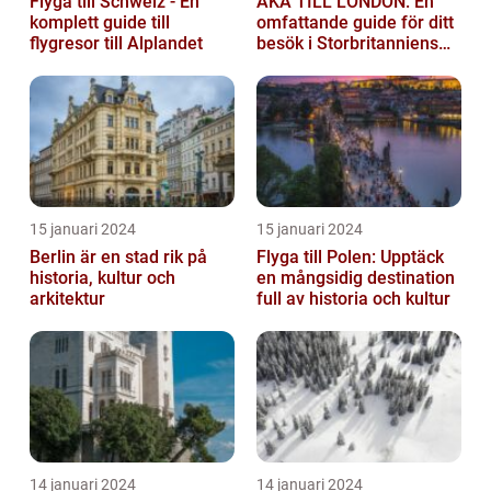
Flyga till Schweiz - En
ÅKA TILL LONDON: En
komplett guide till
omfattande guide för ditt
flygresor till Alplandet
besök i Storbritanniens
huvudstad
15 januari 2024
15 januari 2024
Berlin är en stad rik på
Flyga till Polen: Upptäck
historia, kultur och
en mångsidig destination
arkitektur
full av historia och kultur
14 januari 2024
14 januari 2024