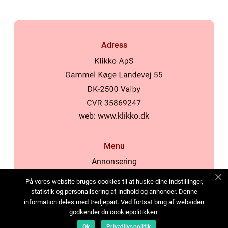
Adress
web:
www.klikko.dk
Menu
Annonsering
Om oss
På vores website bruges cookies til at huske dine indstillinger,
Cookies
statistik og personalisering af indhold og annoncer. Denne
information deles med tredjepart. Ved fortsat brug af websiden
Kontakta oss
godkender du cookiepolitikken.
Sitemap
Ok
Privatlivspolitik