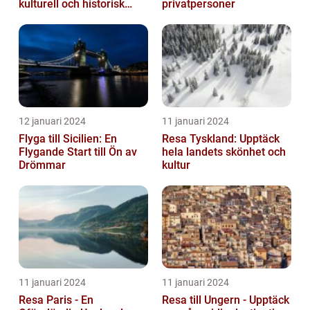
kulturell och historisk
privatpersoner
skatt
12 januari 2024
11 januari 2024
Flyga till Sicilien: En
Resa Tyskland: Upptäck
Flygande Start till Ön av
hela landets skönhet och
Drömmar
kultur
11 januari 2024
11 januari 2024
Resa Paris - En
Resa till Ungern - Upptäck