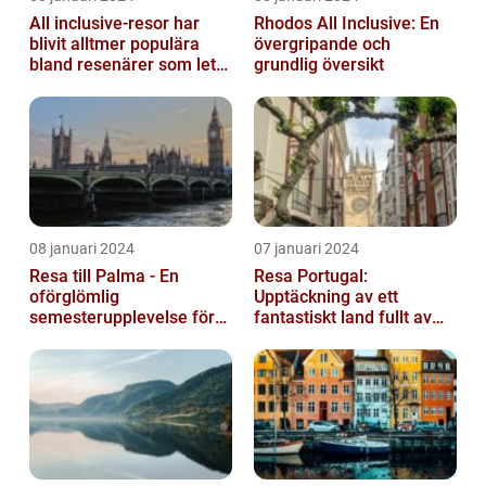
All inclusive-resor har
Rhodos All Inclusive: En
blivit alltmer populära
övergripande och
bland resenärer som letar
grundlig översikt
efter ett bekvämt och
omtä...
08 januari 2024
07 januari 2024
Resa till Palma - En
Resa Portugal:
oförglömlig
Upptäckning av ett
semesterupplevelse för
fantastiskt land fullt av
alla
skönhet och historia