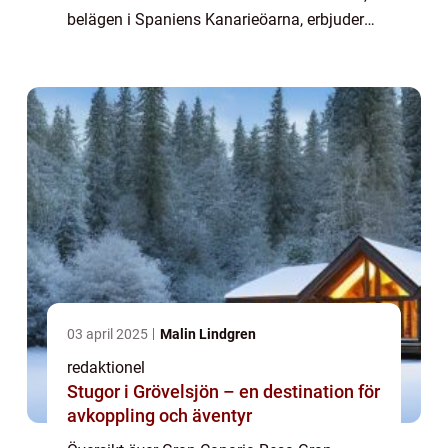
belägen i Spaniens Kanarieöarna, erbjuder
ett brett utbud av möjligheter för en
minnesvärd resa. Med sina fantastiska
stränder, ...
03 april 2025
Malin Lindgren
redaktionel
Stugor i Grövelsjön – en destination för
avkoppling och äventyr