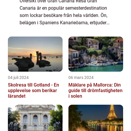
Översikt över Gran Canaria Resa Gran
Canaria är en populär semesterdestination
som lockar besökare från hela världen. Ön,
belägen i Spaniens Kanarieöarna, erbjuder
ett brett utbud av möjligheter för en
minnesvärd resa. Med sina fantastiska
stränder, ...
04 juli 2024
06 mars 2024
Skolresa till Gotland - En
Mäklare på Mallorca: Din
upplevelse som berikar
guide till drömfastigheten
lärandet
i solen