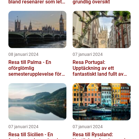
bland resenärer som letar
grundlig översikt
efter ett bekvämt och
omtä...
08 januari 2024
07 januari 2024
Resa till Palma - En
Resa Portugal:
oförglömlig
Upptäckning av ett
semesterupplevelse för
fantastiskt land fullt av
alla
skönhet och historia
07 januari 2024
07 januari 2024
Resa till Sicilien - En
Resa till Ryssland: