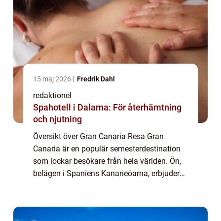
15 maj 2026
Fredrik Dahl
redaktionel
Spahotell i Dalarna: För återhämtning
och njutning
Översikt över Gran Canaria Resa Gran
Canaria är en populär semesterdestination
som lockar besökare från hela världen. Ön,
belägen i Spaniens Kanarieöarna, erbjuder
ett brett utbud av möjligheter för en
minnesvärd resa. Med sina fantastiska
stränder, ...