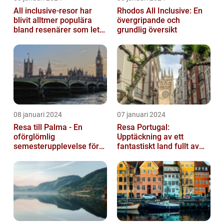
All inclusive-resor har
Rhodos All Inclusive: En
blivit alltmer populära
övergripande och
bland resenärer som letar
grundlig översikt
efter ett bekvämt och
omtä...
08 januari 2024
07 januari 2024
Resa till Palma - En
Resa Portugal:
oförglömlig
Upptäckning av ett
semesterupplevelse för
fantastiskt land fullt av
alla
skönhet och historia