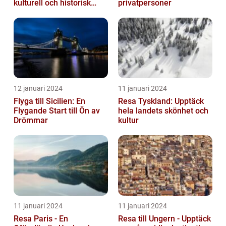
kulturell och historisk
privatpersoner
skatt
12 januari 2024
11 januari 2024
Flyga till Sicilien: En
Resa Tyskland: Upptäck
Flygande Start till Ön av
hela landets skönhet och
Drömmar
kultur
11 januari 2024
11 januari 2024
Resa Paris - En
Resa till Ungern - Upptäck