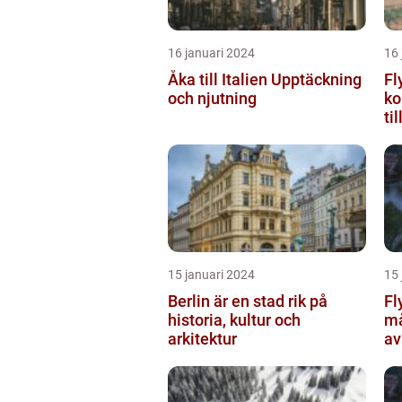
16 januari 2024
16 
Åka till Italien Upptäckning
Fl
och njutning
ko
ti
15 januari 2024
15 
Berlin är en stad rik på
Fl
historia, kultur och
må
arkitektur
av