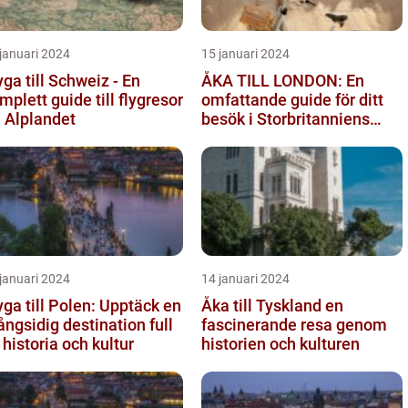
januari 2024
15 januari 2024
yga till Schweiz - En
ÅKA TILL LONDON: En
mplett guide till flygresor
omfattande guide för ditt
ll Alplandet
besök i Storbritanniens
huvudstad
januari 2024
14 januari 2024
yga till Polen: Upptäck en
Åka till Tyskland en
ngsidig destination full
fascinerande resa genom
 historia och kultur
historien och kulturen