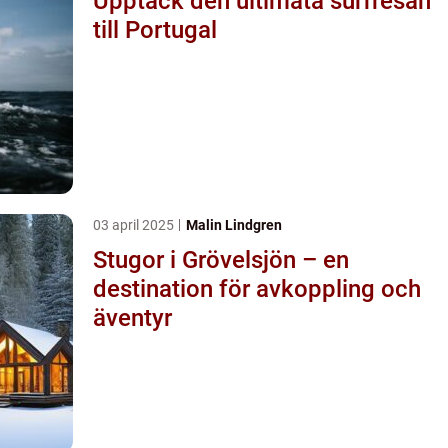
Upptäck den ultimata surfresan
till Portugal
03 april 2025
Malin Lindgren
Stugor i Grövelsjön – en
destination för avkoppling och
äventyr