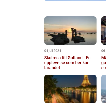
04 juli 2024
06
Skolresa till Gotland - En
Mä
upplevelse som berikar
gu
lärandet
so