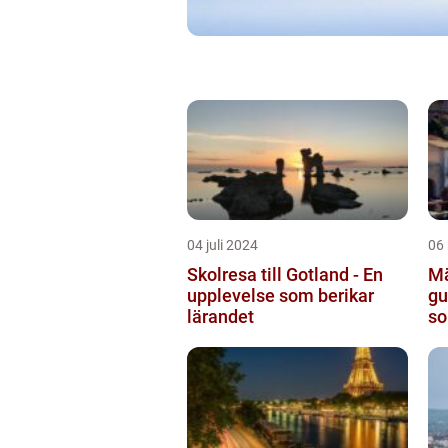
04 juli 2024
06
Skolresa till Gotland - En
Mä
upplevelse som berikar
gu
lärandet
so