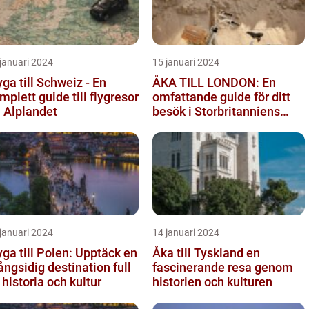
januari 2024
15 januari 2024
yga till Schweiz - En
ÅKA TILL LONDON: En
mplett guide till flygresor
omfattande guide för ditt
ll Alplandet
besök i Storbritanniens
huvudstad
januari 2024
14 januari 2024
yga till Polen: Upptäck en
Åka till Tyskland en
ngsidig destination full
fascinerande resa genom
 historia och kultur
historien och kulturen