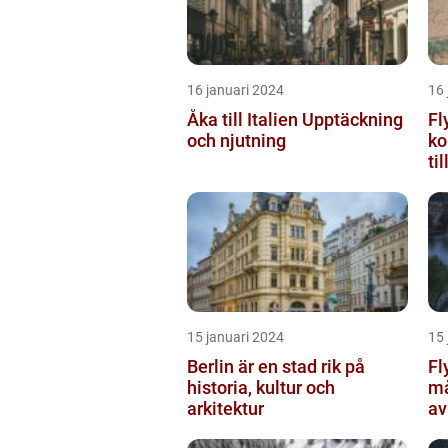
16 januari 2024
16 
Åka till Italien Upptäckning
Fl
och njutning
ko
ti
15 januari 2024
15 
Berlin är en stad rik på
Fl
historia, kultur och
må
arkitektur
av