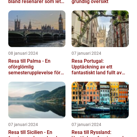
bland resenärer som letar
grundlig översikt
efter ett bekvämt och
omtä...
08 januari 2024
07 januari 2024
Resa till Palma - En
Resa Portugal:
oförglömlig
Upptäckning av ett
semesterupplevelse för
fantastiskt land fullt av
alla
skönhet och historia
07 januari 2024
07 januari 2024
Resa till Sicilien - En
Resa till Ryssland: