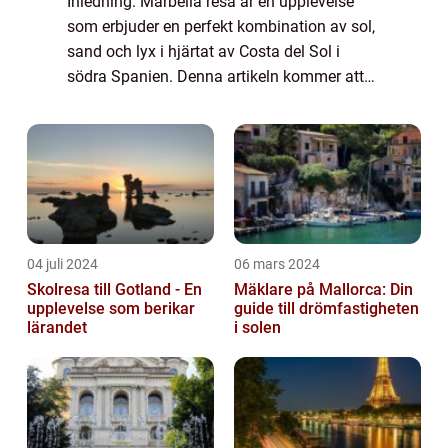
Inledning: Marbella resa är en upplevelse
som erbjuder en perfekt kombination av sol,
sand och lyx i hjärtat av Costa del Sol i
södra Spanien. Denna artikeln kommer att
ge dig en grundlig översikt över Marbella
som resmål, inklusive olika typer av re...
04 juli 2024
06 mars 2024
Skolresa till Gotland - En
Mäklare på Mallorca: Din
upplevelse som berikar
guide till drömfastigheten
lärandet
i solen