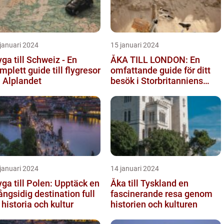
januari 2024
15 januari 2024
yga till Schweiz - En
ÅKA TILL LONDON: En
mplett guide till flygresor
omfattande guide för ditt
ll Alplandet
besök i Storbritanniens
huvudstad
januari 2024
14 januari 2024
yga till Polen: Upptäck en
Åka till Tyskland en
ngsidig destination full
fascinerande resa genom
 historia och kultur
historien och kulturen