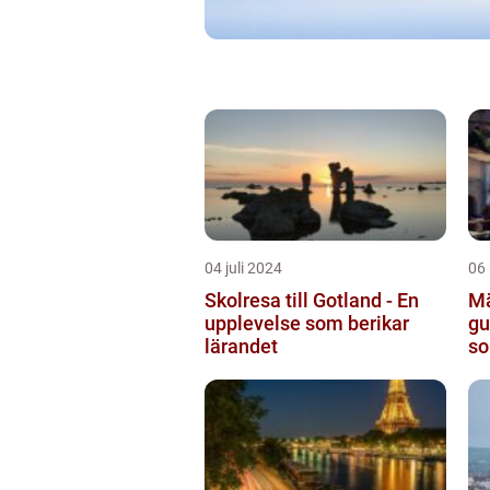
04 juli 2024
06
Skolresa till Gotland - En
Mä
upplevelse som berikar
gu
lärandet
so