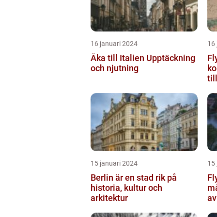
16 januari 2024
16 
Åka till Italien Upptäckning
Fl
och njutning
ko
ti
15 januari 2024
15 
Berlin är en stad rik på
Fl
historia, kultur och
må
arkitektur
av