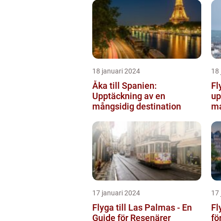
18 januari 2024
18 
Åka till Spanien:
Fl
Upptäckning av en
up
mångsidig destination
ma
17 januari 2024
17 
Flyga till Las Palmas - En
Fl
Guide för Resenärer
fö