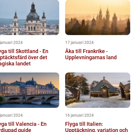
januari 2024
17 januari 2024
yga till Skottland - En
Åka till Frankrike -
ptäcktsfärd över det
Upplevningarnas land
giska landet
januari 2024
16 januari 2024
yga till Valencia - En
Flyga till Italien:
rdjupad guide
Upptäckning, variation och