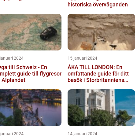
historiska överväganden
januari 2024
15 januari 2024
yga till Schweiz - En
ÅKA TILL LONDON: En
mplett guide till flygresor
omfattande guide för ditt
ll Alplandet
besök i Storbritanniens
huvudstad
januari 2024
14 januari 2024