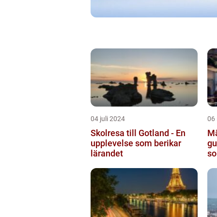
04 juli 2024
06
Skolresa till Gotland - En
Mä
upplevelse som berikar
gu
lärandet
so