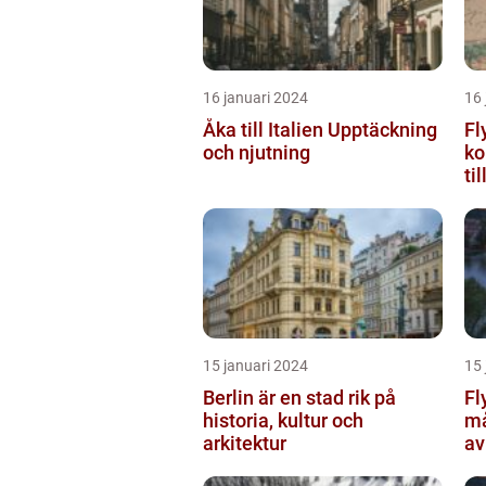
16 januari 2024
16 
Åka till Italien Upptäckning
Fl
och njutning
ko
ti
15 januari 2024
15 
Berlin är en stad rik på
Fl
historia, kultur och
må
arkitektur
av