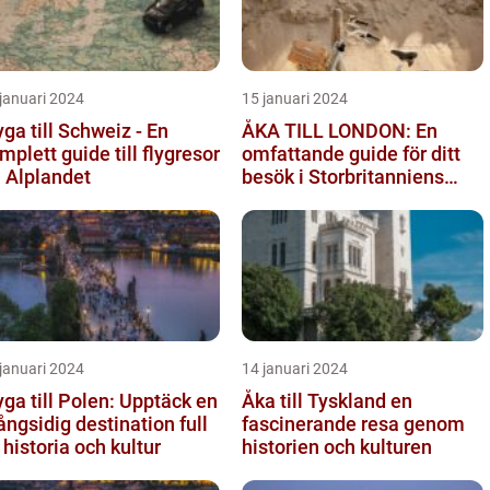
januari 2024
15 januari 2024
yga till Schweiz - En
ÅKA TILL LONDON: En
mplett guide till flygresor
omfattande guide för ditt
ll Alplandet
besök i Storbritanniens
huvudstad
januari 2024
14 januari 2024
yga till Polen: Upptäck en
Åka till Tyskland en
ngsidig destination full
fascinerande resa genom
 historia och kultur
historien och kulturen