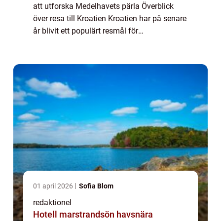
att utforska Medelhavets pärla Överblick
över resa till Kroatien Kroatien har på senare
år blivit ett populärt resmål för
privatpersoner som söker en unik och
mångsidig semesterupplevelse. Beläget vid
Adria...
01 april 2026
Sofia Blom
redaktionel
Hotell marstrandsön havsnära