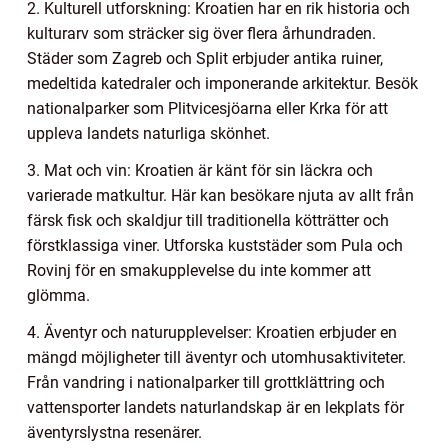
2. Kulturell utforskning: Kroatien har en rik historia och
kulturarv som sträcker sig över flera århundraden.
Städer som Zagreb och Split erbjuder antika ruiner,
medeltida katedraler och imponerande arkitektur. Besök
nationalparker som Plitvicesjöarna eller Krka för att
uppleva landets naturliga skönhet.
3. Mat och vin: Kroatien är känt för sin läckra och
varierade matkultur. Här kan besökare njuta av allt från
färsk fisk och skaldjur till traditionella kötträtter och
förstklassiga viner. Utforska kuststäder som Pula och
Rovinj för en smakupplevelse du inte kommer att
glömma.
4. Äventyr och naturupplevelser: Kroatien erbjuder en
mängd möjligheter till äventyr och utomhusaktiviteter.
Från vandring i nationalparker till grottklättring och
vattensporter landets naturlandskap är en lekplats för
äventyrslystna resenärer.