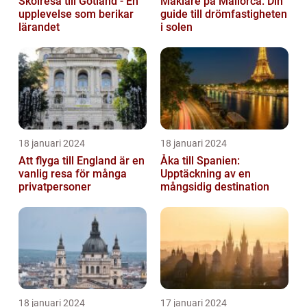
Skolresa till Gotland - En
Mäklare på Mallorca: Din
upplevelse som berikar
guide till drömfastigheten
lärandet
i solen
18 januari 2024
18 januari 2024
Att flyga till England är en
Åka till Spanien:
vanlig resa för många
Upptäckning av en
privatpersoner
mångsidig destination
18 januari 2024
17 januari 2024