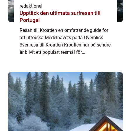
redaktionel
Upptäck den ultimata surfresan till
Portugal
Resan till Kroatien en omfattande guide för
att utforska Medelhavets pärla Överblick
över resa till Kroatien Kroatien har på senare
år blivit ett populärt resmål för
privatpersoner som söker en unik och
mångsidig semesterupplevelse. Beläget vid
Adria...