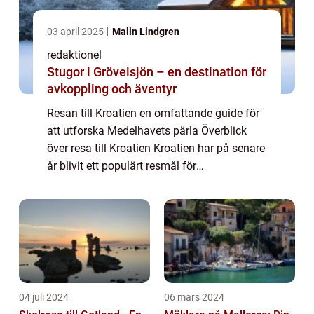
03 april 2025
Malin Lindgren
redaktionel
Stugor i Grövelsjön – en destination för
avkoppling och äventyr
Resan till Kroatien en omfattande guide för
att utforska Medelhavets pärla Överblick
över resa till Kroatien Kroatien har på senare
år blivit ett populärt resmål för
privatpersoner som söker en unik och
mångsidig semesterupplevelse. Beläget vid
Adria...
04 juli 2024
06 mars 2024