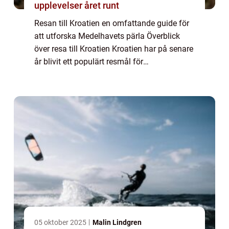
upplevelser året runt
Resan till Kroatien en omfattande guide för
att utforska Medelhavets pärla Överblick
över resa till Kroatien Kroatien har på senare
år blivit ett populärt resmål för
privatpersoner som söker en unik och
mångsidig semesterupplevelse. Beläget vid
Adria...
05 oktober 2025
Malin Lindgren