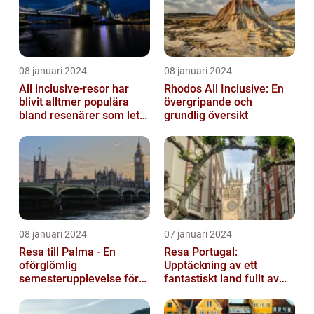
08 januari 2024
08 januari 2024
All inclusive-resor har
Rhodos All Inclusive: En
blivit alltmer populära
övergripande och
bland resenärer som letar
grundlig översikt
efter ett bekvämt och
omtä...
08 januari 2024
07 januari 2024
Resa till Palma - En
Resa Portugal:
oförglömlig
Upptäckning av ett
semesterupplevelse för
fantastiskt land fullt av
alla
skönhet och historia