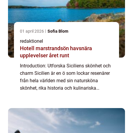
01 april 2026
Sofia Blom
redaktionel
Hotell marstrandsön havsnära
upplevelser året runt
Introduction: Utforska Siciliens skönhet och
charm Sicilien är en ö som lockar resenärer
från hela världen med sin natursköna
skönhet, rika historia och kulinariska
upplevelser. Från antika tempel till vackra
stränder och pulserande städer, erbjuder ...