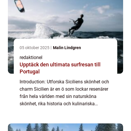
05 oktober 2025
Malin Lindgren
redaktionel
Upptäck den ultimata surfresan till
Portugal
Introduction: Utforska Siciliens skönhet och
charm Sicilien är en ö som lockar resenärer
från hela världen med sin natursköna
skönhet, rika historia och kulinariska
upplevelser. Från antika tempel till vackra
stränder och pulserande städer, erbjuder ...