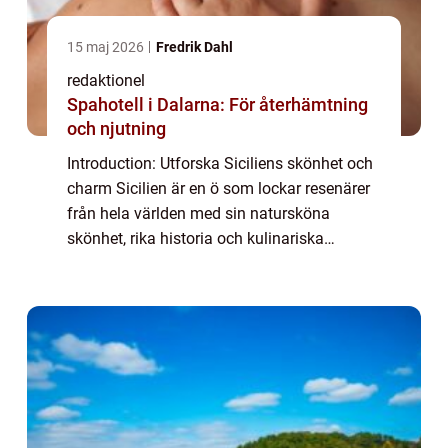
15 maj 2026
Fredrik Dahl
redaktionel
Spahotell i Dalarna: För återhämtning
och njutning
Introduction: Utforska Siciliens skönhet och
charm Sicilien är en ö som lockar resenärer
från hela världen med sin natursköna
skönhet, rika historia och kulinariska
upplevelser. Från antika tempel till vackra
stränder och pulserande städer, erbjuder ...