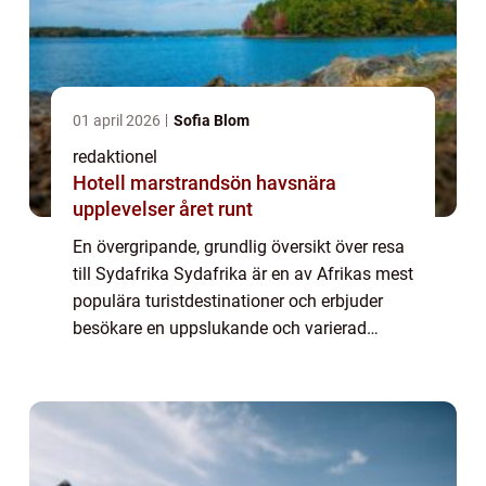
01 april 2026
Sofia Blom
redaktionel
Hotell marstrandsön havsnära
upplevelser året runt
En övergripande, grundlig översikt över resa
till Sydafrika Sydafrika är en av Afrikas mest
populära turistdestinationer och erbjuder
besökare en uppslukande och varierad
upplevelse. Landets rika historia,
mångfaldiga kultur, och fantastiska
naturlan...