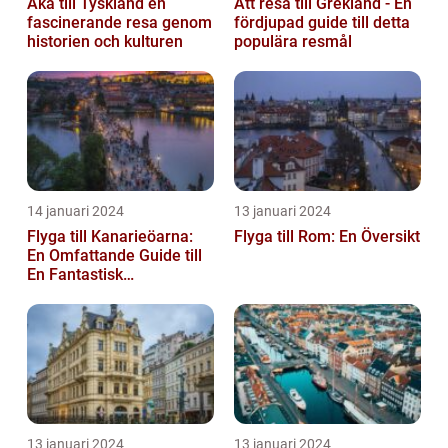
Åka till Tyskland en
Att resa till Grekland - En
fascinerande resa genom
fördjupad guide till detta
historien och kulturen
populära resmål
14 januari 2024
13 januari 2024
Flyga till Kanarieöarna:
Flyga till Rom: En Översikt
En Omfattande Guide till
En Fantastisk
Semesterdestination
13 januari 2024
13 januari 2024