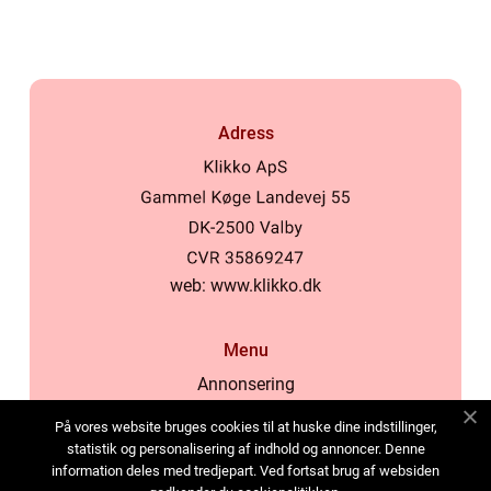
Adress
web:
www.klikko.dk
Menu
Annonsering
Om oss
På vores website bruges cookies til at huske dine indstillinger,
Cookies
statistik og personalisering af indhold og annoncer. Denne
information deles med tredjepart. Ved fortsat brug af websiden
Kontakta oss