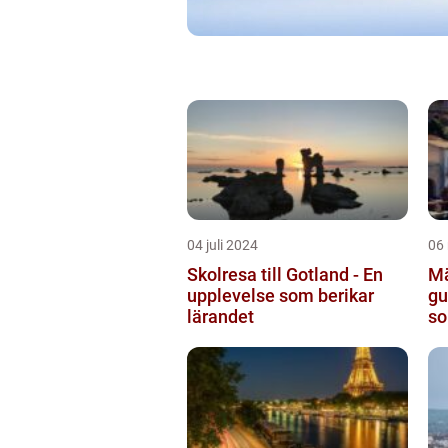
04 juli 2024
06
Skolresa till Gotland - En
Mä
upplevelse som berikar
gu
lärandet
so