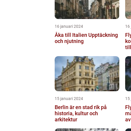
16 januari 2024
16 
Åka till Italien Upptäckning
Fl
och njutning
ko
ti
15 januari 2024
15 
Berlin är en stad rik på
Fl
historia, kultur och
må
arkitektur
av