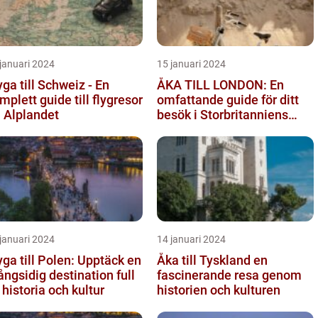
januari 2024
15 januari 2024
yga till Schweiz - En
ÅKA TILL LONDON: En
mplett guide till flygresor
omfattande guide för ditt
ll Alplandet
besök i Storbritanniens
huvudstad
januari 2024
14 januari 2024
yga till Polen: Upptäck en
Åka till Tyskland en
ngsidig destination full
fascinerande resa genom
 historia och kultur
historien och kulturen