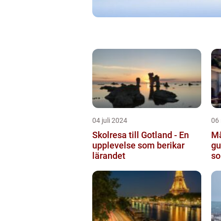
04 juli 2024
06
Skolresa till Gotland - En
Mä
upplevelse som berikar
gu
lärandet
so