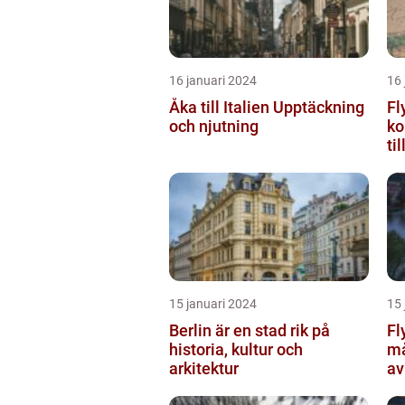
16 januari 2024
16 
Åka till Italien Upptäckning
Fl
och njutning
ko
ti
15 januari 2024
15 
Berlin är en stad rik på
Fl
historia, kultur och
må
arkitektur
av