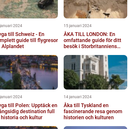
januari 2024
15 januari 2024
yga till Schweiz - En
ÅKA TILL LONDON: En
mplett guide till flygresor
omfattande guide för ditt
ll Alplandet
besök i Storbritanniens
huvudstad
januari 2024
14 januari 2024
yga till Polen: Upptäck en
Åka till Tyskland en
ngsidig destination full
fascinerande resa genom
 historia och kultur
historien och kulturen