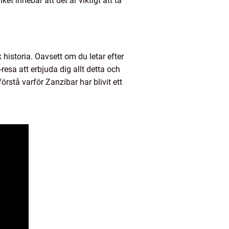
t innebär att det är viktigt att ta
historia. Oavsett om du letar efter
resa att erbjuda dig allt detta och
örstå varför Zanzibar har blivit ett