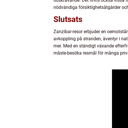
tidskrävande. Det finns också vissa hä
nödvändiga försiktighetsåtgärder och
Slutsats
Zanzibar-resor erbjuder en oemotstånd
avkoppling på stranden, äventyr i nat
mer. Med en ständigt växande efterfråg
måste-besöka resmål för många priv