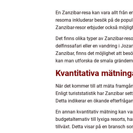
En Zanzibar-resa kan vara allt från 
resorna inkluderar besök på de popul
Zanzibar-resor erbjuder också möjligh
Det finns olika typer av Zanzibar-res
delfinssafari eller en vandring i Joz
Zanzibar, finns det möjlighet att bes
kan man utforska de smala gränderna
Kvantitativa mätnin
När det kommer till att mäta framgång
Enligt turiststatistik har Zanzibar se
Detta indikerar en ökande efterfrågan
En annan kvantitativ mätning kan vara
budgetalternativ till lyxiga resorts,
tillväxt. Detta visar på en bransch s