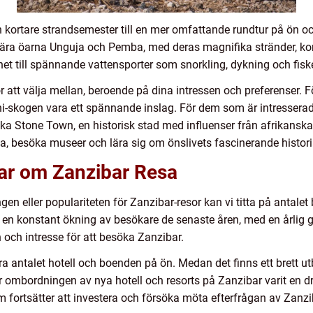
en kortare strandsemester till en mer omfattande rundtur på ön o
ära öarna Unguja och Pemba, med deras magnifika stränder, kora
et till spännande vattensporter som snorkling, dykning och fisk
or att välja mellan, beroende på dina intressen och preferenser. 
ani-skogen vara ett spännande inslag. För dem som är intresserad
öka Stone Town, en historisk stad med influenser från afrikanska,
, besöka museer och lära sig om önslivets fascinerande histori
gar om Zanzibar Resa
en eller populariteten för Zanzibar-resor kan vi titta på antalet
tt en konstant ökning av besökare de senaste åren, med en årlig g
 och intresse för att besöka Zanzibar.
 antalet hotell och boenden på ön. Medan det finns ett brett utb
 har ombordningen av nya hotell och resorts på Zanzibar varit en
om fortsätter att investera och försöka möta efterfrågan av Zanzi