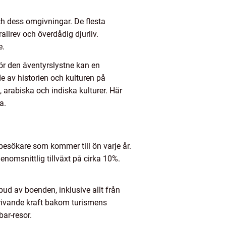
ch dess omgivningar. De flesta
llrev och överdådig djurliv.
e.
För den äventyrslystne kan en
e av historien och kulturen på
 arabiska och indiska kulturer. Här
a.
 besökare som kommer till ön varje år.
enomsnittlig tillväxt på cirka 10%.
ud av boenden, inklusive allt från
 drivande kraft bakom turismens
bar-resor.