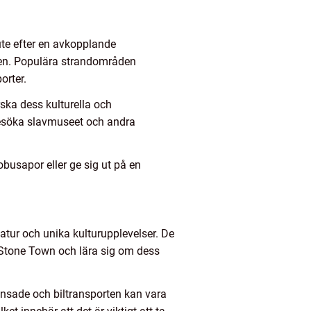
ute efter en avkopplande
ten. Populära strandområden
orter.
ska dess kulturella och
besöka slavmuseet och andra
obusapor eller ge sig ut på en
atur och unika kulturupplevelser. De
a Stone Town och lära sig om dess
ränsade och biltransporten kan vara