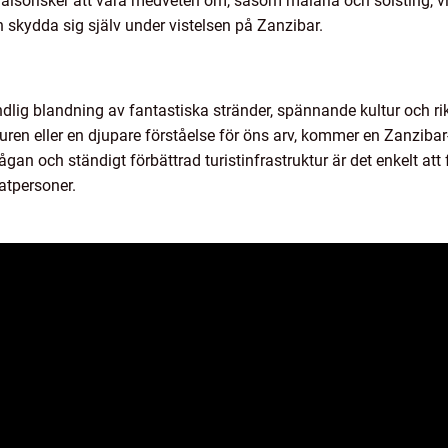
lsorisker att vara medveten om, såsom malaria och solsting, vilke
 skydda sig själv under vistelsen på Zanzibar.
lig blandning av fantastiska stränder, spännande kultur och rik 
uren eller en djupare förståelse för öns arv, kommer en Zanzibar-
an och ständigt förbättrad turistinfrastruktur är det enkelt att f
atpersoner.