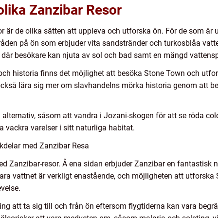
olika Zanzibar Resor
r är de olika sätten att uppleva och utforska ön. För de som är 
åden på ön som erbjuder vita sandstränder och turkosblåa vat
 där besökare kan njuta av sol och bad samt en mängd vattensp
och historia finns det möjlighet att besöka Stone Town och utfor
 också lära sig mer om slavhandelns mörka historia genom att 
 alternativ, såsom att vandra i Jozani-skogen för att se röda col
vackra varelser i sitt naturliga habitat.
ckdelar med Zanzibar Resa
ed Zanzibar-resor. Å ena sidan erbjuder Zanzibar en fantastisk n
lara vattnet är verkligt enastående, och möjligheten att utforsk
velse.
g att ta sig till och från ön eftersom flygtiderna kan vara beg