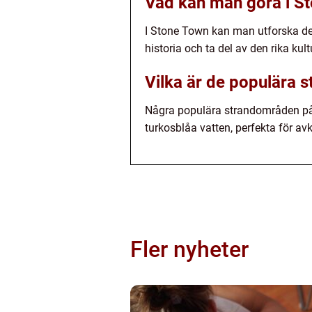
Vad kan man göra i S
I Stone Town kan man utforska de 
historia och ta del av den rika ku
Vilka är de populära 
Några populära strandområden på
turkosblåa vatten, perfekta för av
Fler nyheter