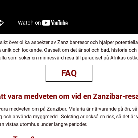
kt över olika aspekter av Zanzibar-resor och hjälper potentiella 
unik och lockande. Oavsett om det är sol och bad, historia och ku
 alla som söker en minnesvärd resa till paradiset på Afrikas östku
FAQ
 att vara medveten om vid en Zanzibar-res
t vara medveten om på Zanzibar. Malaria är närvarande på ön, så de
och använda myggmedel. Solsting är också en risk, så det är vi
n vistas utomhus under längre perioder.